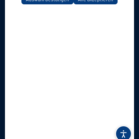
SC TuB Mussum 1926 auf Social Media folgen
Jetzt unsere App downloaden
Kontakt
Impressum
Datenschutz
Cookies
© 2026 SC TuB Mussum 1926,
präsentiert von
ClubShare