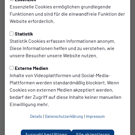
Essenzielle Cookies ermöglichen grundlegende
Badminton stellt hohe Ansprüche an Reflexe,
Funktionen und sind für die einwandfreie Funktion der
Grundschnelligkeit und Kondition. Das Spiel erfordert
Website erforderlich.
Konzentrationsfähigkeit und taktisches Geschick. Lange
Statistik
Ballwechsel und eine Spieldauer ohne echte Pausen
Statistik Cookies erfassen Informationen anonym.
fordern eine gut entwickelte Ausdauer.
Diese Informationen helfen und zu verstehen, wie
unsere Besucher unsere Website nutzen.
Die Tatsache, dass durch den leichten Schläger
Änderungen in der Schlagrichtung ohne deutliche
Externe Medien
Ausholbewegungen zu erreichen sind, macht Badminton zu
Inhalte von Videoplattformen und Social-Media-
einem extrem raffinierten und täuschungsreichen Spiel.
Plattformen werden standardmäßig blockiert. Wenn
Cookies von externen Medien akzeptiert werden,
Dem schnellen Angriffsspiel ist nur durch gute Reflexe und
bedarf der Zugriff auf diese Inhalte keiner manuellen
sehr bewegliche Laufarbeit zu begegnen. Der Wechsel
Einwilligung mehr.
zwischen hart geschlagenen Angriffsbällen,
angetäuschten Finten sowie präzisem, gefühlvollem Spiel
Details
|
Datenschutzerklärung
|
Impressum
am Netz ist es, was die Faszination von Badminton
ausmacht.
Auswahl bestätigen
Alle akzeptieren