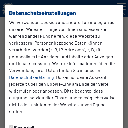
Datenschutzeinstellungen
Menü
Wir verwenden Cookies und andere Technologien auf
Badminton
unserer Website. Einige von ihnen sind essenziell,
Badminton ist ein Rückschlagspiel für zwei Spieler (Einzel)
während andere uns helfen, diese Website zu
oder vier Spieler (Doppel). Es hat gewisse Ähnlichkeit mit
verbessern. Personenbezogene Daten können
Tennis. Das Spiel unterscheidet sich davon jedoch in
verarbeitet werden (z. B. IP-Adressen), z. B. für
grundlegenden spieltechnischen und taktischen
personalisierte Anzeigen und Inhalte oder Anzeigen-
Aspekten.
und Inhaltsmessung. Weitere Informationen über die
Verwendung Ihrer Daten finden Sie in unserer
Datenschutzerklärung
Das Badmintonspielfeld ist, verglichen mit dem
. Du kannst deine Auswahl
jederzeit über den Cookie-Link am Ende der Seite
Tennisspielfeld, deutlich kleiner. Ein
widerrufen oder anpassen. Bitte beachte, dass
Badmintonschläger ist wesentlich leichter als ein
aufgrund individueller Einstellungen möglicherweise
Tennisschläger.
nicht alle Funktionen der Website zur Verfügung
Der Spielball (Federball) darf den Boden nicht berühren.
stehen.
Er ist mit einem Feder- oder Plastikkranz bestückt,
wodurch er seine besonderen Flugeigenschaften
erhält.
Essenziell