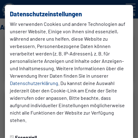
Datenschutzeinstellungen
Menü
Wir verwenden Cookies und andere Technologien auf
Ansprechpartner für unsere Freunde & Gönner
unserer Website. Einige von ihnen sind essenziell,
während andere uns helfen, diese Website zu
Philipp Vos
verbessern. Personenbezogene Daten können
Sponsoring
verarbeitet werden (z. B. IP-Adressen), z. B. für
personalisierte Anzeigen und Inhalte oder Anzeigen-
und Inhaltsmessung. Weitere Informationen über die
Anrufen
E-Mail
Verwendung Ihrer Daten finden Sie in unserer
Datenschutzerklärung
. Du kannst deine Auswahl
jederzeit über den Cookie-Link am Ende der Seite
Frank Groß-Hardt
widerrufen oder anpassen. Bitte beachte, dass
Sponsoring
aufgrund individueller Einstellungen möglicherweise
nicht alle Funktionen der Website zur Verfügung
stehen.
Anrufen
E-Mail
Essenziell