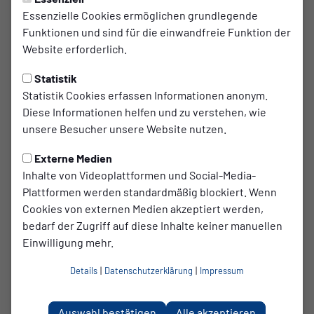
richtet bitte für
Essenzielle Cookies ermöglichen grundlegende
Funktionen und sind für die einwandfreie Funktion der
I.
Seniorinnen und Senioren
an deren
Website erforderlich.
Statistik
-
Sportliche Leitung
oder
Statistik Cookies erfassen Informationen anonym.
-
Trainerinnen & Trainer
Diese Informationen helfen und zu verstehen, wie
unsere Besucher unsere Website nutzen.
II.
Juniorinnen und Junioren
an ihre
Externe Medien
-
Sportliche Leitung
oder
Inhalte von Videoplattformen und Social-Media-
-
Trainerinnen & Trainer
Plattformen werden standardmäßig blockiert. Wenn
Cookies von externen Medien akzeptiert werden,
bedarf der Zugriff auf diese Inhalte keiner manuellen
Einwilligung mehr.
Details
|
Datenschutzerklärung
|
Impressum
Auswahl bestätigen
Alle akzeptieren