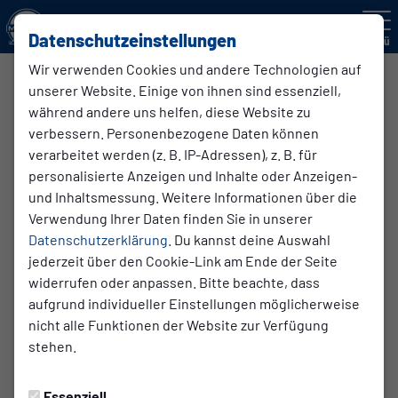
Datenschutzeinstellungen
Menü
Wir verwenden Cookies und andere Technologien auf
Abteilung Fußball
unserer Website. Einige von ihnen sind essenziell,
Die Fußballabteilung ist die Mitgliederstärkste Abteilung
während andere uns helfen, diese Website zu
des Vereins. Wir unterteilen diese in
verbessern. Personenbezogene Daten können
verarbeitet werden (z. B. IP-Adressen), z. B. für
personalisierte Anzeigen und Inhalte oder Anzeigen-
- Seniorinnen & Senioren
und Inhaltsmessung. Weitere Informationen über die
- Juniorinnen & Junioren und
Verwendung Ihrer Daten finden Sie in unserer
- Team Handicap
Datenschutzerklärung
. Du kannst deine Auswahl
jederzeit über den Cookie-Link am Ende der Seite
Natürlich sind neben den Platzwarten, dem Vereinswirt,
widerrufen oder anpassen. Bitte beachte, dass
den Familien der Sportler ganz viele Menschen am Gelingen
aufgrund individueller Einstellungen möglicherweise
beteiligt. Es gilt aber einen reibungslosen Ablauf zu
nicht alle Funktionen der Website zur Verfügung
gewährleisten.
stehen.
Spielansetzungen oder Verlegungen laufen zwingend(!)
über die
Spielbetriebsleiter
. Fragen zu Mannschaften o.ä.
Essenziell