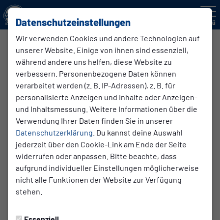
Datenschutzeinstellungen
Menü
Wir verwenden Cookies und andere Technologien auf
unserer Website. Einige von ihnen sind essenziell,
während andere uns helfen, diese Website zu
verbessern. Personenbezogene Daten können
verarbeitet werden (z. B. IP-Adressen), z. B. für
personalisierte Anzeigen und Inhalte oder Anzeigen-
und Inhaltsmessung. Weitere Informationen über die
Verwendung Ihrer Daten finden Sie in unserer
Datenschutzerklärung
. Du kannst deine Auswahl
jederzeit über den Cookie-Link am Ende der Seite
widerrufen oder anpassen. Bitte beachte, dass
stehend v.l. Robert Coppenrath, Klaus Jüschke, Ludger
aufgrund individueller Einstellungen möglicherweise
Bitters, Werner Tengelder, Jockel Krasenbrink,Klaus
nicht alle Funktionen der Website zur Verfügung
Wieczorek knieend v.l. Klaus Kraft, Joachim Weidemann Es
stehen.
fehlen: Peter Zavodsky, Frank Booms, Andreas
Schülingkamp, Manfred Leiting, Dieter Heinhuis, Jürgen
Essenziell
Hollands, Hansi Kräbber