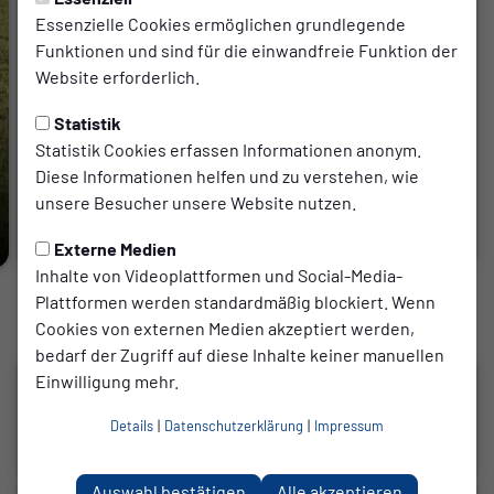
Essenzielle Cookies ermöglichen grundlegende
Funktionen und sind für die einwandfreie Funktion der
Website erforderlich.
Statistik
Statistik Cookies erfassen Informationen anonym.
Senior:innen
Montag, 13.07.2026
Diese Informationen helfen und zu verstehen, wie
Testspiel: SC TuB Mussum – SV Hösel 1:2
unsere Besucher unsere Website nutzen.
(1:0)
Externe Medien
Inhalte von Videoplattformen und Social-Media-
Plattformen werden standardmäßig blockiert. Wenn
Fußballnews von unseren Junior:innen
Cookies von externen Medien akzeptiert werden,
bedarf der Zugriff auf diese Inhalte keiner manuellen
JUGEND
Einwilligung mehr.
U17 zum Saisonabschluß in
Details
|
Datenschutzerklärung
|
Impressum
Bremen
15.06.2026
Auswahl bestätigen
Alle akzeptieren
JUGEND