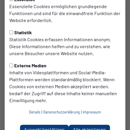
Essenzielle Cookies ermöglichen grundlegende
Nikolay Glouhtchev
Funktionen und sind für die einwandfreie Funktion der
übernimmt ab Sommer
Website erforderlich.
Statistik
Der SC TuB Mussum ist froh, in Nikolay Glouhtchev schnell
Statistik Cookies erfassen Informationen anonym.
einen Nachfolger für Michael Gastrop präsentieren zu
Diese Informationen helfen und zu verstehen, wie
können.
unsere Besucher unsere Website nutzen.
Er trainiert aktuell den Hönnepel Niedermörmter in der
Bezirksliga. Zuvor war er unter anderem beim TuS
Externe Medien
Drevenack, SW Ringenberg, SuS Isselburg, 1.FC Bocholt, SC
Inhalte von Videoplattformen und Social-Media-
26 Bocholt sowie beim SV Hamminkeln tätig.
Plattformen werden standardmäßig blockiert. Wenn
Cookies von externen Medien akzeptiert werden,
Nach dem Erstkontakt durch Tobias Brambrink und dem
bedarf der Zugriff auf diese Inhalte keiner manuellen
ersten Treffen war schnell klar, dass man dieselben
Einwilligung mehr.
Vorstellungen vom Fußball und Vereinsleben hat.
Details
|
Datenschutzerklärung
|
Impressum
„Wir sind froh in Nikolay einen Trainer gefunden zu haben,
der den eingeschlagenen Weg von Michael weiter
Auswahl bestätigen
Alle akzeptieren