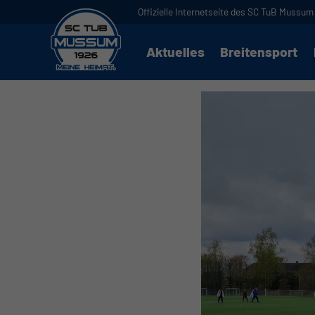
Offizielle Internetseite des SC TuB Mussum
Aktuelles
Breitensport