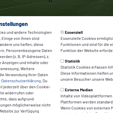
nstellungen
ies und andere Technologien
Essenziell
 Einige von ihnen sind
Essenzielle Cookies ermögli
andere uns helfen, diese
Funktionen und sind für die 
ern. Personenbezogene Daten
Funktion der Website erforder
erden (z. B. IP-Adressen), z.
Statistik
te Anzeigen und Inhalte oder
Statistik Cookies erfassen I
ltsmessung. Weitere
4.2022 13:26 Uhr
|
Tobias Brambrink
Diese Informationen helfen u
die Verwendung Ihrer Daten
er!!!
unsere Besucher unsere Webs
r
Datenschutzerklärung
. Du
l jederzeit über den Cookie-
iegte die D1 den Nachbarn aus Biemenhorst verdient mit 3:0 (1:0
Externe Medien
ite widerrufen oder
Inhalte von Videoplattformen
 Mannschaftsleistung steuerten 2x Sobhan und 1x Ashir hinzu.
chte, dass aufgrund
Plattformen werden standard
llungen möglicherweise nicht
Wenn Cookies von externen M
und Tabellenplatz 5 rückt der Klassenerhalt ein ganzes Stück näh
 Website zur Verfügung