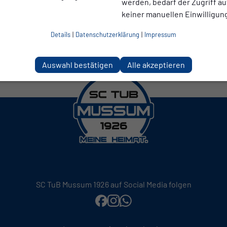
werden, bedarf der Zugriff au
keiner manuellen Einwilligun
Details
|
Datenschutzerklärung
|
Impressum
Auswahl bestätigen
Alle akzeptieren
SC TuB Mussum 1926 auf Social Media folgen