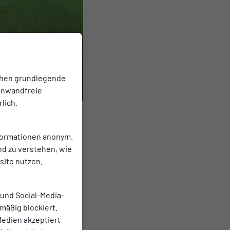
chen grundlegende
einwandfreie
lich.
nformationen anonym.
nd zu verstehen, wie
ite nutzen.
).
 und Social-Media-
mäßig blockiert.
edien akzeptiert
er.