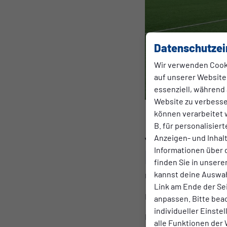
Datenschutzei
Wir verwenden Cook
auf unserer Website.
essenziell, während 
Website zu verbess
können verarbeitet w
B. für personalisier
JUGEND
Anzeigen- und Inha
Samstag, 02.0
Informationen über 
Derbysieg
finden Sie in unsere
kannst deine Auswah
Unter großen Jubel bes
Link am Ende der Se
Die Tore einer starken
anpassen. Bitte bea
individueller Einste
Mit aktuell 12 Punkten 
alle Funktionen der