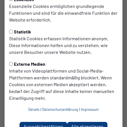
Essenzielle Cookies ermöglichen grundlegende
SC TuB Mussum und TuB
Funktionen und sind für die einwandfreie Funktion der
Bocholt kooperieren
Website erforderlich.
langfristig
Statistik
Statistik Cookies erfassen Informationen anonym.
Bocholt/Mussum – Zwei Traditionsvereine bündeln ihre
Diese Informationen helfen und zu verstehen, wie
Kräfte: Der SC TuB Mussum und TuB Bocholt gehen ab der
unsere Besucher unsere Website nutzen.
kommenden Saison im Juniorenbereich eine enge
Kooperation ein. Ziel ist es, die Nachwuchsarbeit beider
Externe Medien
Vereine nachhaltig zu stärken und den Kindern und
Inhalte von Videoplattformen und Social-Media-
Jugendlichen optimale sportliche Bedingungen zu bieten.
Plattformen werden standardmäßig blockiert. Wenn
Cookies von externen Medien akzeptiert werden,
Die Vereinbarung läuft zunächst über fünf Jahre, wird
bedarf der Zugriff auf diese Inhalte keiner manuellen
jedoch regelmäßig, aber mindestens jährlich evaluiert, um
Einwilligung mehr.
flexibel auf Entwicklungen reagieren zu können. Ein
zentrales Thema ist unter anderem die Bildung
Details
|
Datenschutzerklärung
|
Impressum
gemeinsamer Mannschaften in verschiedenen
Altersklassen. Doch die Kooperation geht weit über den
Auswahl bestätigen
Alle akzeptieren