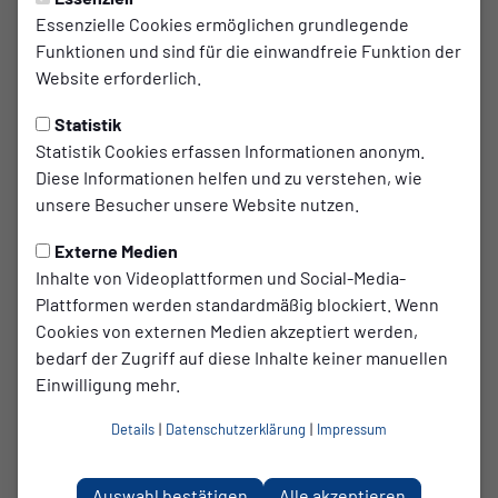
Essenzielle Cookies ermöglichen grundlegende
D1: Pokalaus im
Funktionen und sind für die einwandfreie Funktion der
Elfmeterschießen (4:3)
Website erforderlich.
Statistik
Am Dienstag, 11.03. mussten wir im Pokalviertelfinale beim
Statistik Cookies erfassen Informationen anonym.
klassenhöheren PSV Wesel ran. Uns war von Anfang klar,
Diese Informationen helfen und zu verstehen, wie
dass dies keine leichte Aufgabe wird und wir uns über das
unsere Besucher unsere Website nutzen.
gesamte Spiel keine Fehler erlauben dürfen.
Die ersten 5-10 Minuten waren noch recht zerfahren,
Externe Medien
danach kamen wir aber immer besser ins Spiel.
Inhalte von Videoplattformen und Social-Media-
Plattformen werden standardmäßig blockiert. Wenn
PSV war leicht feldüberlegen, schaffte es jedoch nicht, uns
Cookies von externen Medien akzeptiert werden,
richtig in Bedrängnis zu bringen. Im Gegenteil, die
bedarf der Zugriff auf diese Inhalte keiner manuellen
besseren Chancen waren auf unserer Seite. Im Laufe der 1.
Einwilligung mehr.
Halbzeit lag uns 2 mal die Führung auf dem Fuß. Kurz vor
dem Pausenpfiff bekamen wir dann einen Elfmeter gegen
Details
|
Datenschutzerklärung
|
Impressum
uns, welcher zum 1:0 verwandelt wurde.
Auswahl bestätigen
Alle akzeptieren