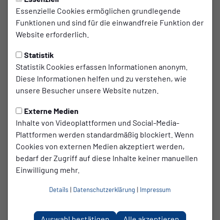
Essenzielle Cookies ermöglichen grundlegende
5. Wattextra-Inklusionscup
Funktionen und sind für die einwandfreie Funktion der
am 30.09.2023
Website erforderlich.
Statistik
Am 30.09.2023 ist es mal wieder soweit. Trotz der
Statistik Cookies erfassen Informationen anonym.
Einschränkungen im heimischen Tekloth-Solar-Stadion
Diese Informationen helfen und zu verstehen, wie
veranstaltet der SC TuB-Mussum 1926 e.V. den 5.
unsere Besucher unsere Website nutzen.
WattExtra-Inklusionsliga-Cup.
Das Turnier findet jedes Jahr im Rahmen des
Externe Medien
Turnierkalender des Fußballverbandes Niederrhein statt.
Inhalte von Videoplattformen und Social-Media-
"Ich freue mich auf das Turnier. Wir werden auf viele alte
Plattformen werden standardmäßig blockiert. Wenn
Bekannte treffen", sagt Maik Elting (Vorstandsvorsitzender
Cookies von externen Medien akzeptiert werden,
des Fördervereins Inklusio). Das wird wie immer ein ganz
bedarf der Zugriff auf diese Inhalte keiner manuellen
besonderes Event. Es wird nur Gewinner geben!"
Einwilligung mehr.
PS: Wir werden weiter berichten (Anm. die Redaktion)
Details
|
Datenschutzerklärung
|
Impressum
Auswahl bestätigen
Alle akzeptieren